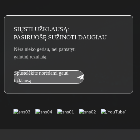
SIŲSTI UŽKLAUSĄ:
PASIRUOŠĘ SUŽINOTI DAUGIAU
Nėra nieko geriau, nei pamatyti
galutinį rezultatą.
Spustelėkite norėdami gauti
užklausą