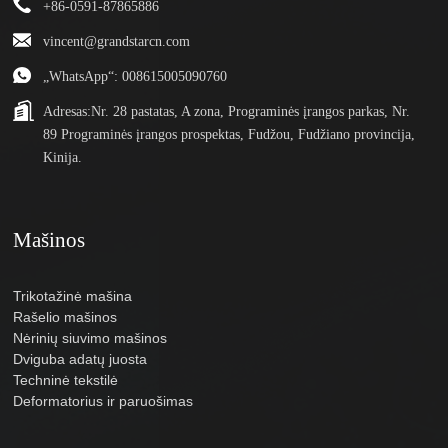
+86-0591-87865886
vincent@grandstarcn.com
„WhatsApp“: 008615005090760
Adresas:
Nr. 28 pastatas, A zona, Programinės įrangos parkas, Nr.
89 Programinės įrangos prospektas, Fudžou, Fudžiano provincija,
Kinija.
Mašinos
Trikotažinė mašina
Rašelio mašinos
Nėrinių siuvimo mašinos
Dviguba adatų juosta
Techninė tekstilė
Deformatorius ir paruošimas