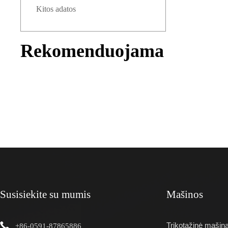
Kitos adatos
Rekomenduojama
Susisiekite su mumis
Mašinos
Trikotažinė mašin
+86-0591-87865886