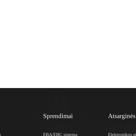
Sprendimai
Atsarginės
a
EBA/EBC sistema
Elektronikos a