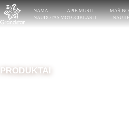
NAMAI
APIE MUS
MAŠINO
NAUDOTAS MOTOCIKLAS
NAUJI
PRODUKTAI
Pradžia
Atsarginės dalys
Adatos
TRIKOTAŽAS SU 2
ELASTINIS RASCHEL
JUOSTELĖMIS
ŽAKARDO RAŠELIS
ŽAK
TRIKOTAŽAS SU 3
ŽAKARDO UŽDANGA
FAL
JUOSTELĖMIS
DAU
TRICOT 4 BARS IR
ELEK