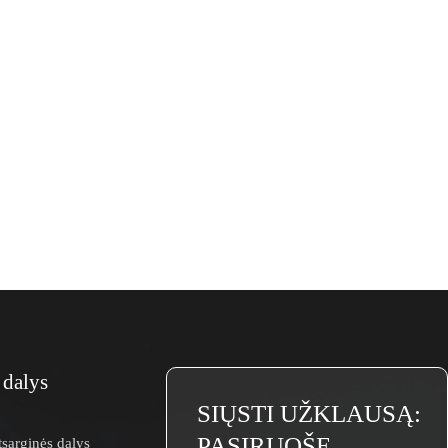
 dalys
SIŲSTI UŽKLAUSĄ:
PASIRUOŠĘ
tsarginės dalys