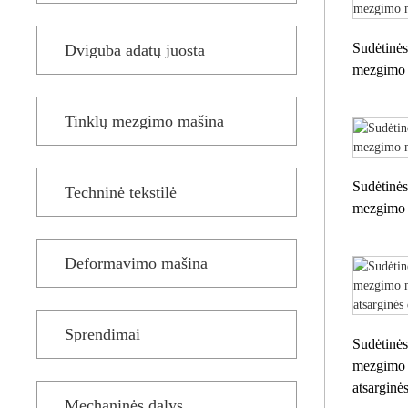
Sudėtinė
Dviguba adatų juosta
mezgimo 
Tinklų mezgimo mašina
Sudėtinė
Techninė tekstilė
mezgimo 
Deformavimo mašina
Sprendimai
Sudėtinė
mezgimo 
atsarginė
Mechaninės dalys