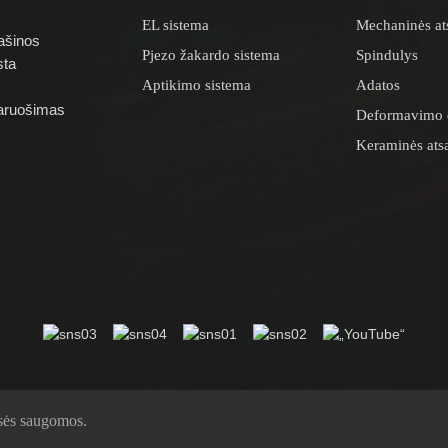
EL sistema
Mechaninės ats
ašinos
Pjezo žakardo sistema
Spindulys
sta
Aptikimo sistema
Adatos
paruošimas
Deformavimo 
Keraminės atsa
isės saugomos.