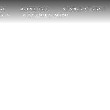
S
SPRENDIMAI
ATSARGINĖS DALYS
ENOS
SUSISIEKITE SU MUMIS
ARDO NĖRINIAI
VIENOS ADATOS
TARPINĖS TEKS
LPLATE NĖRINIAI
STRYPAS
ŽAKARDO TARP
GIAJUOSTĖ
DVIGUBA ADATŲ
DIDELIS ATSTU
TRONINĖ
JUOSTA
ANTKLODĖS IR