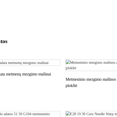
PLIUŠINIAI
BESIŪLIAI
tos
data metmenų mezgimo mašinai
Metmeninio mezgimo mašinos 
plokštė