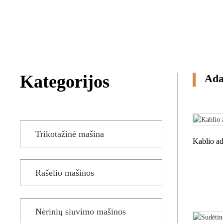
DAUGIAU
TRIKOTAŽAS SU
ŽAKARDU
TRIKOTINIS
RANKŠLUOSČIŲ
Kategorijos
Ada
AUDINYS
Trikotažinė mašina
Kablio a
Rašelio mašinos
Nėrinių siuvimo mašinos