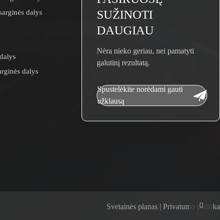
arginės dalys
SUŽINOTI
DAUGIAU
Nėra nieko geriau, nei pamatyti
dalys
galutinį rezultatą.
rginės dalys
Spustelėkite norėdami gauti
užklausą
Svetainės planas | Privatumo politika