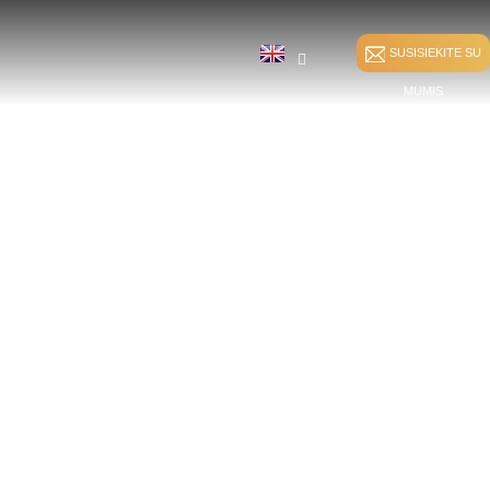
SUSISIEKITE SU
MUMIS
SIŪLIŲ KLIJAVIMAS
TILĖS
ATAUDŲ ĮTERPIMAS
TIESIOGINIS
IKLIS
HKS
DEFORMAVIMAS
MAS
ATAUDŲ ĮTERPIMAS
SPANDEKSO
RS
DEFORMACIJA